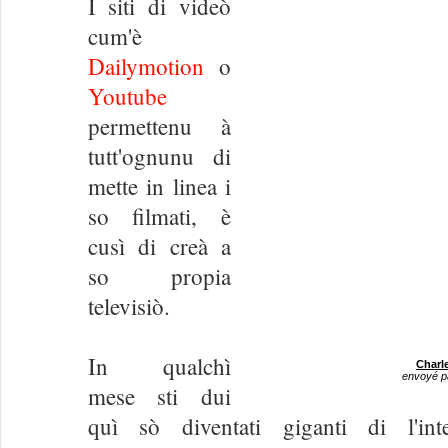
I siti di videò
cum'è
Dailymotion
o
Youtube
permettenu à
tutt'ognunu di
mette in linea i
so filmati, è
cusì di creà a
so propia
televisiò.
In qualchì
Charl
envoyé p
mese sti dui
quì sò diventati giganti di l'in