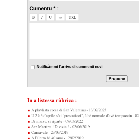
Cumentu * :
Nutificàmmi l'arrivu di cummenti novi
In a listessa rùbrica :
A playlista corsa di San Valentinu
- 13/02/2025
U 2 è 3 d'aprile sò i "prestaticci", è hè normale d'avè tempacciu
- 0
Di marzu, si riparte
- 09/03/2022
San Martinu ! Divizia !
- 02/06/2019
Carnavale
- 23/03/2019
A Filetta hà 40 anni
- 12/02/2019