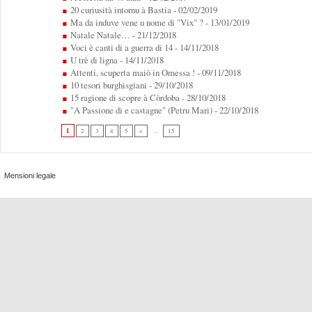
20 curiusità intornu à Bastia
- 02/02/2019
Ma da induve vene u nome di "Vix" ?
- 13/01/2019
Natale Natale…
- 21/12/2018
Voci è canti di a guerra di 14
- 14/11/2018
U trè di ligna
- 14/11/2018
Attenti, scuperta maiò in Omessa !
- 09/11/2018
10 tesori burghisgiani
- 29/10/2018
15 ragione di scopre à Còrdoba
- 28/10/2018
"A Passione di e castagne" (Petru Mari)
- 22/10/2018
1
2
3
4
5
»
...
15
Mensioni legale