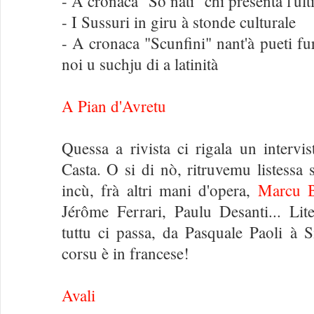
- A cronaca "Sò nati" chì presenta l'ulti
- I Sussuri in giru à stonde culturale
- A cronaca "Scunfini" nant'à pueti fu
noi u suchju di a latinità
A Pian d'Avretu
Quessa a rivista ci rigala un intervi
Casta. O si di nò, ritruvemu listessa 
incù, frà altri mani d'opera,
Marcu B
Jérôme Ferrari, Paulu Desanti... Liter
tuttu ci passa, da Pasquale Paoli à 
corsu è in francese!
Avali