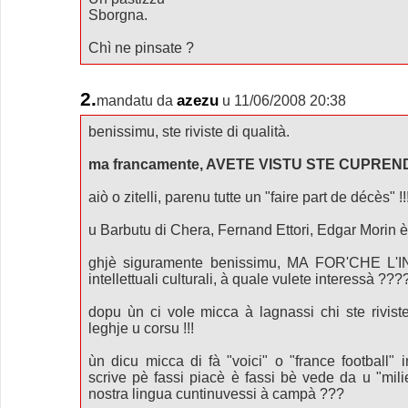
Sborgna.
Chì ne pinsate ?
2.
azezu
mandatu da
u 11/06/2008 20:38
benissimu, ste riviste di qualità.
ma francamente, AVETE VISTU STE CUPREN
aiò o zitelli, parenu tutte un "faire part de décès" !!
u Barbutu di Chera, Fernand Ettori, Edgar Morin è
ghjè siguramente benissimu, MA FOR'CHE L'I
intellettuali culturali, à quale vulete interessà ???
dopu ùn ci vole micca à lagnassi chi ste rivis
leghje u corsu !!!
ùn dicu micca di fà "voici" o "france football" 
scrive pè fassi piacè è fassi bè vede da u "mili
nostra lingua cuntinuvessi à campà ???