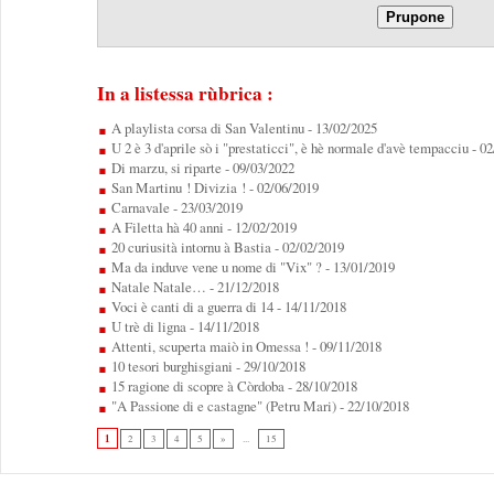
In a listessa rùbrica :
A playlista corsa di San Valentinu
- 13/02/2025
U 2 è 3 d'aprile sò i "prestaticci", è hè normale d'avè tempacciu
- 0
Di marzu, si riparte
- 09/03/2022
San Martinu ! Divizia !
- 02/06/2019
Carnavale
- 23/03/2019
A Filetta hà 40 anni
- 12/02/2019
20 curiusità intornu à Bastia
- 02/02/2019
Ma da induve vene u nome di "Vix" ?
- 13/01/2019
Natale Natale…
- 21/12/2018
Voci è canti di a guerra di 14
- 14/11/2018
U trè di ligna
- 14/11/2018
Attenti, scuperta maiò in Omessa !
- 09/11/2018
10 tesori burghisgiani
- 29/10/2018
15 ragione di scopre à Còrdoba
- 28/10/2018
"A Passione di e castagne" (Petru Mari)
- 22/10/2018
1
2
3
4
5
»
...
15