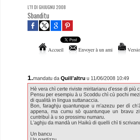
L'11 DI GHJUGNU 2008
Sbanditu
Accueil
Envoyer à un ami
Versio
1.
Quill'altru
mandatu da
u 11/06/2008 10:49
Hè vera chì certe riviste miritarianu d'esse di più 
Pensu per esempiu à u Scoddu chì cù pochi mezi 
di qualità in lingua suttanaccia.
Bon, faraghju quantunque u m'azezu per dì ch'
appena, ma cumu sò quantunque un bravu zit
cuntribuì à u so prossimu numaru.
L'aghju da mandà un Haikù di quelli chì ti scrivanu
Un bancu
Un pastizzu