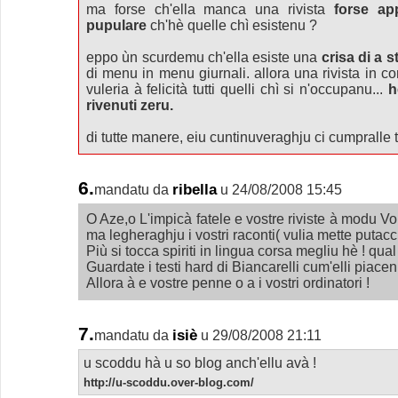
ma forse ch'ella manca una rivista
forse ap
pupulare
ch'hè quelle chì esistenu ?
eppo ùn scurdemu ch'ella esiste una
crisa di a 
di menu in menu giurnali. allora una rivista in co
vuleria à felicità tutti quelli chì si n'occupanu...
h
rivenuti zeru.
di tutte manere, eiu cuntinuveraghju ci cumpralle t
6.
ribella
mandatu da
u 24/08/2008 15:45
O Aze,o L'impicà fatele e vostre riviste à modu Voi
ma legheraghju i vostri raconti( vulia mette putacchj
Più si tocca spiriti in lingua corsa megliu hè ! qual
Guardate i testi hard di Biancarelli cum'elli piacen
Allora à e vostre penne o a i vostri ordinatori !
7.
isiè
mandatu da
u 29/08/2008 21:11
u scoddu hà u so blog anch'ellu avà !
http://u-scoddu.over-blog.com/