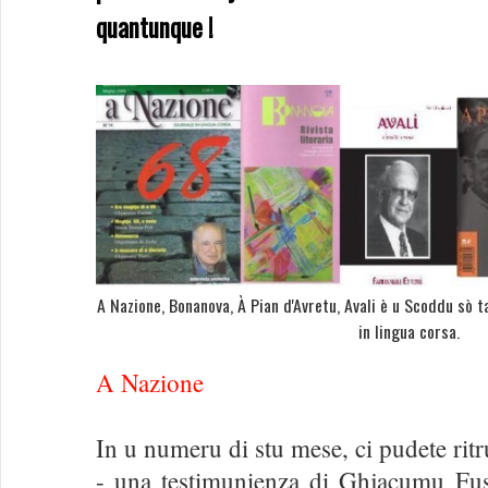
quantunque !
A Nazione, Bonanova, À Pian d'Avretu, Avali è u Scoddu sò ta
in lingua corsa.
A Nazione
In u numeru di stu mese, ci pudete ritr
- una testimunienza di Ghjacumu Fus