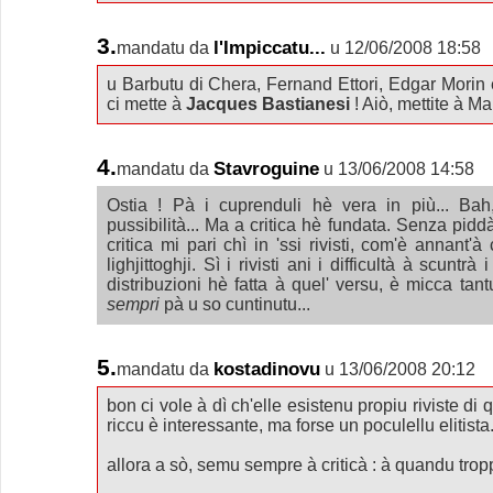
3.
l'Impiccatu...
mandatu da
u 12/06/2008 18:58
u Barbutu di Chera, Fernand Ettori, Edgar Morin 
ci mette à
Jacques Bastianesi
! Aiò, mettite à Ma
4.
Stavroguine
mandatu da
u 13/06/2008 14:58
Ostia ! Pà i cuprenduli hè vera in più... Ba
pussibilità... Ma a critica hè fundata. Senza pidd
critica mi pari chì in 'ssi rivisti, com'è annant'à 
lighjittoghji. Sì i rivisti ani i difficultà à scuntrà
distribuzioni hè fatta à quel' versu, è micca ta
sempri
pà u so cuntinutu...
5.
kostadinovu
mandatu da
u 13/06/2008 20:12
bon ci vole à dì ch'elle esistenu propiu riviste di
riccu è interessante, ma forse un poculellu elitista.
allora a sò, semu sempre à criticà : à quandu tro