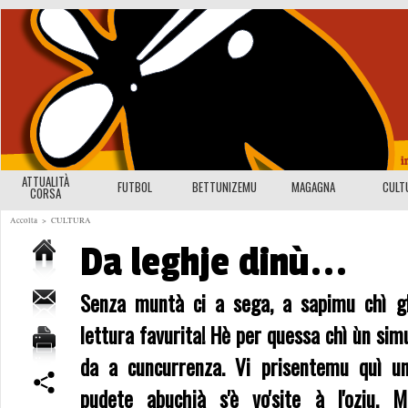
ATTUALITÀ
FUTBOL
BETTUNIZEMU
MAGAGNA
CULT
CORSA
Accolta
>
CULTURA
Da leghje dinù...
Senza muntà ci a sega, a sapimu chì gh
lettura favurita! Hè per quessa chì ùn si
da a cuncurrenza. Vi prisentemu quì un
pudete abuchjà s'è vo'site à l'oziu. M