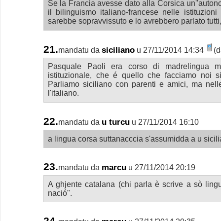
Se la Francia avesse dato alla Corsica un''autonom
il bilinguismo italiano-francese nelle istituzioni
sarebbe sopravvissuto e lo avrebbero parlato tutti,
21.
siciliano
mandatu da
u 27/11/2014 14:34
(d
Pasquale Paoli era corso di madrelingua ma 
istituzionale, che é quello che facciamo noi si
Parliamo siciliano con parenti e amici, ma nell
l'italiano.
22.
u turcu
mandatu da
u 27/11/2014 16:10
a lingua corsa suttanacccia s'assumidda a u sicili
23.
marcu
mandatu da
u 27/11/2014 20:19
A ghjente catalana (chi parla è scrive a sò ling
nació".
24.