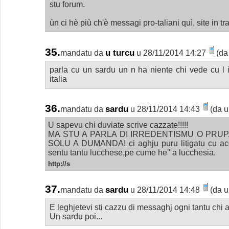
stu forum.
ùn ci hè più ch'è messagi pro-taliani quì, site in tr
35.
u turcu
mandatu da
u 28/11/2014 14:27
(da
parla cu un sardu un n ha niente chi vede cu l 
italia
36.
sardu
mandatu da
u 28/11/2014 14:43
(da u
U sapevu chi duviate scrive cazzate!!!!!
MA STU A PARLA DI IRREDENTISMU O PRUP
SOLU A DUMANDA! ci aghju puru litigatu cu acq
sentu tantu lucchese,pe cume he'' a lucchesia.
http://s
37.
sardu
mandatu da
u 28/11/2014 14:48
(da u
E leghjetevi sti cazzu di messaghj ogni tantu chi ag
Un sardu poi...