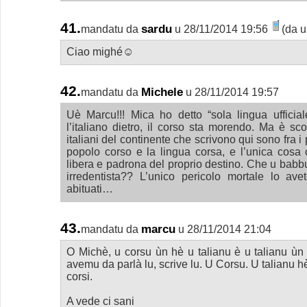
41.
sardu
mandatu da
u 28/11/2014 19:56
(da u
Ciao mighé☺
42.
Michele
mandatu da
u 28/11/2014 19:57
Uè Marcu!!! Mica ho detto “sola lingua ufficia
l’italiano dietro, il corso sta morendo. Ma è sc
italiani del continente che scrivono qui sono fra i
popolo corso e la lingua corsa, e l’unica cos
libera e padrona del proprio destino. Che u babbu
irredentista?? L’unico pericolo mortale lo ave
abituati…
43.
marcu
mandatu da
u 28/11/2014 21:04
O Michè, u corsu ùn hè u talianu è u talianu ùn
avemu da parlà lu, scrive lu. U Corsu. U talianu hè 
corsi.
A vede ci sani