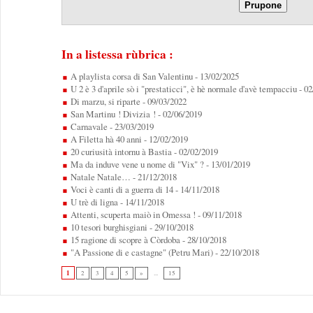
In a listessa rùbrica :
A playlista corsa di San Valentinu
- 13/02/2025
U 2 è 3 d'aprile sò i "prestaticci", è hè normale d'avè tempacciu
- 0
Di marzu, si riparte
- 09/03/2022
San Martinu ! Divizia !
- 02/06/2019
Carnavale
- 23/03/2019
A Filetta hà 40 anni
- 12/02/2019
20 curiusità intornu à Bastia
- 02/02/2019
Ma da induve vene u nome di "Vix" ?
- 13/01/2019
Natale Natale…
- 21/12/2018
Voci è canti di a guerra di 14
- 14/11/2018
U trè di ligna
- 14/11/2018
Attenti, scuperta maiò in Omessa !
- 09/11/2018
10 tesori burghisgiani
- 29/10/2018
15 ragione di scopre à Còrdoba
- 28/10/2018
"A Passione di e castagne" (Petru Mari)
- 22/10/2018
1
2
3
4
5
»
...
15