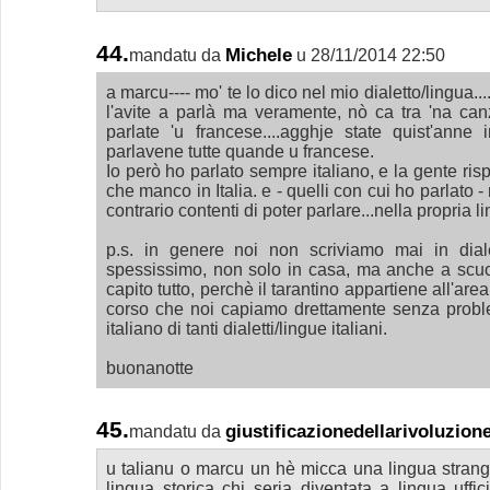
44.
Michele
mandatu da
u 28/11/2014 22:50
a marcu---- mo' te lo dico nel mio dialetto/lingua...
l'avite a parlà ma veramente, nò ca tra 'na ca
parlate 'u francese....agghje state quist'anne
parlavene tutte quande u francese.
Io però ho parlato sempre italiano, e la gente ris
che manco in Italia. e - quelli con cui ho parlato -
contrario contenti di poter parlare...nella propria l
p.s. in genere noi non scriviamo mai in dial
spessissimo, non solo in casa, ma anche a scuol
capito tutto, perchè il tarantino appartiene all'area
corso che noi capiamo drettamente senza problem
italiano di tanti dialetti/lingue italiani.
buonanotte
45.
giustificazionedellarivoluzion
mandatu da
u talianu o marcu un hè micca una lingua strang
lingua storica chi seria diventata a lingua uffic