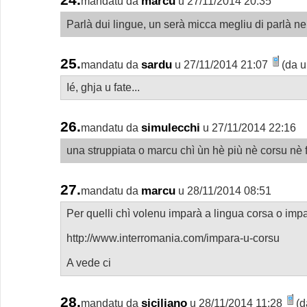
marcu
mandatu da
u 27/11/2014 20:35
Parlà dui lingue, un serà micca megliu di parlà n
25.
sardu
mandatu da
u 27/11/2014 21:07
(da u
Ié, ghja u fate...
26.
simulecchi
mandatu da
u 27/11/2014 22:16
una struppiata o marcu chì ùn hè più nè corsu nè
27.
marcu
mandatu da
u 28/11/2014 08:51
Per quelli chì volenu imparà a lingua corsa o impa
http://www.interromania.com/impara-u-corsu
A vede ci
28.
siciliano
mandatu da
u 28/11/2014 11:28
(d