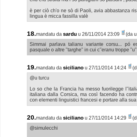
è per ciò ch'o ne sò di Paoli, avia abbastanza rispe
lingua è micca fassilla valè
18.
sardu
mandatu da
u 26/11/2014 23:09
(da u
Simmai parlava talianu variante corsu... pó 
pasquale o altre "targhe" in cui c''eranu troppe "u"
19.
siciliano
mandatu da
u 27/11/2014 14:24
(d
@u turcu
Lo so che la Francia ha messo fuorilegge l''ital
italiana dalla Corsica, ma così facendo ha contr
con elementi linguistici francesi e portare alla su
20.
siciliano
mandatu da
u 27/11/2014 14:29
(d
@simulecchi