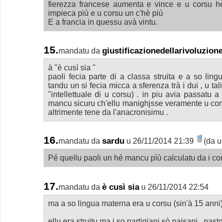
fierezza francese aumenta e vince e u corsu hè
impieca più e u corsu un c'hè più
E a francia in quessu avà vintu.
15.
giustificazionedellarivoluzion
mandatu da
à "è cusì sia "
paoli fecia parte di a classa struita e a so lin
tandu un si fecia micca a sferenza trà i dui , u t
"intellettuale di u corsu) . in piu avia passatu 
mancu sicuru ch'ellu manighjsse veramente u cors
altrimente tene da l'anacronisimu .
16.
sardu
mandatu da
u 26/11/2014 21:39
(da u
Pé quellu paoli un hé mancu pìù calculatu da i cor
17.
è cusì sia
mandatu da
u 26/11/2014 22:54
ma a so lingua materna era u corsu (sin'à 15 anni
ellu era struitu ma i so partigiani sò paisani , past