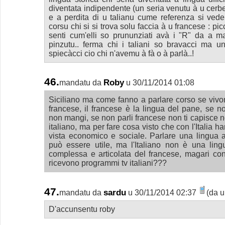
diventata indipendente (un seria venutu à u cerbel
e a perdita di u talianu cume referenza si vede
corsu chi si si trova solu faccia à u francese : pic
senti cum'elli so prununziati avà i "R" da a m
pinzutu.. ferma chi i taliani so bravacci ma un
spiecàcci cio chi n'avemu à fà o à parlà..!
46.
Roby
mandatu da
u 30/11/2014 01:08
Siciliano ma come fanno a parlare corso se viv
francese, il francese è la lingua del pane, se n
non mangi, se non parli francese non ti capisce ne
italiano, ma per fare cosa visto che con l'Italia h
vista economico e sociale. Parlare una lingua af
può essere utile, ma l'Italiano non è una ling
complessa e articolata del francese, magari con 
ricevono programmi tv italiani???
47.
sardu
mandatu da
u 30/11/2014 02:37
(da u
D'accunsentu roby