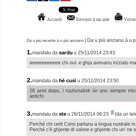
Accueil
Envoyer à un ami
Versio
|
Da u più anzianu à u p
Da u più recente à u più anzianu
1.
sardu
mandatu da
u 25/11/2014 23:43
ieeeeeeeeeee chi oui. e ghja avevanu iniziatu mal
2.
hè cusì
mandatu da
u 25/11/2014 23:50
26 anni dopu, i naziunalisti ùn anu sempre mic
antichi
3.
ste
mandatu da
u 26/11/2014 06:23
(da un tel
Perché chi certi Corsi parlanu a lingua nustrale in 
Perché c'è ghjente di valore e ghjente chi un' ne 
....