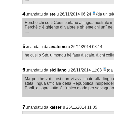
4.
ste
mandatu da
u 26/11/2014 06:24
(da un tel
Perché chi certi Corsi parlanu a lingua nustrale in 
Perché c''è ghjente di valore e ghjente chi un'' ne
....
5.
anatemu
mandatu da
u 26/11/2014 08:14
hè cusì o Stè, u mondu hè fattu à scale, à chì colla 
6.
siciliano
mandatu da
u 26/11/2014 11:03
(da 
Ma perché voi corsi non vi avvicinate alla lingua
stata lingua ufficiale della Repubblica indipend
Paoli, e soprattutto, é l''unico modo per salvagua
7.
kaiser
mandatu da
u 26/11/2014 11:05