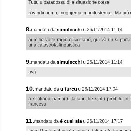
Tuttu u paradossu di a situazione corsa
Rivindichemu, mughjemu, manifestemu... Ma più 
8.
simulecchi
mandatu da
u 26/11/2014 11:14
ai mille volte ragiò o siciliano, quì và ùn si par
una catastrofa linguistica
9.
simulecchi
mandatu da
u 26/11/2014 11:14
avà
10.
u turcu
mandatu da
u 26/11/2014 17:04
a sicilianu parchi u talianu he statu proibitu i
francesu
11.
è cusì sia
mandatu da
u 26/11/2014 17:17
forse Paoli parlava è scrivia u talianu (u frances