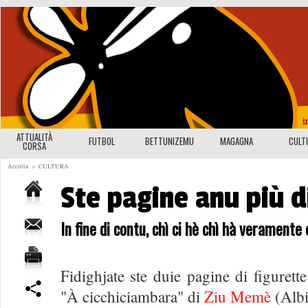
ATTUALITÀ
FUTBOL
BETTUNIZEMU
MAGAGNA
CULT
CORSA
Accolta
>
CULTURA
Ste pagine anu più d
In fine di contu, chì ci hè chì hà veramente
Fidighjate ste duie pagine di figurett
"À cicchiciambara" di
Ziu Memè
(Albi