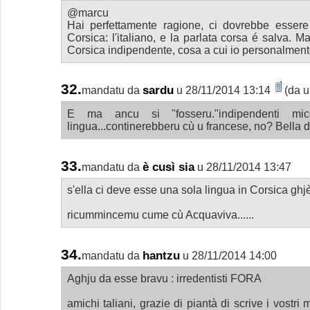
@marcu
Hai perfettamente ragione, ci dovrebbe essere 
Corsica: l'italiano, e la parlata corsa é salva. 
Corsica indipendente, cosa a cui io personalment
32.
sardu
mandatu da
u 28/11/2014 13:14
(da u
E ma ancu si "fosseru."indipendenti mic
lingua...continerebberu cù u francese, no? Bella
33.
è cusì sia
mandatu da
u 28/11/2014 13:47
s'ella ci deve esse una sola lingua in Corsica ghj
ricummincemu cume cù Acquaviva......
34.
hantzu
mandatu da
u 28/11/2014 14:00
Aghju da esse bravu : irredentisti FORA
amichi taliani, grazie di piantà di scrive i vostr