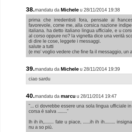
38.
Michele
mandatu da
u 28/11/2014 19:38
prima che irredentisti fora, pensate ai francesi
favorevole, come me, alla corsica nazione indipe
italiana. ha detto italiano lingua ufficiale, e u co
al corso oppure no? la vignetta dice una verità sc
di dire le cose, leggete i messaggi.
salute a tutti
(e mo' voglio vedere che fine fa il messaggio, un al
39.
Michele
mandatu da
u 28/11/2014 19:39
ciao sardu
40.
marcu
mandatu da
u 28/11/2014 19:47
"... ci dovrebbe essere una sola lingua ufficiale in 
corsa é salva ........"
Ih ih ih,........ fate u piace, ......ih ih ih......... insig
nu a so più.