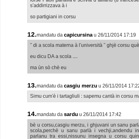
s'addirrizzava à i
so partigiani in corsu
12.
capicursina
mandatu da
u 26/11/2014 17:19
" di a scola materna à l'università " ghjè corsu què
eu dicu DA a scola ....
ma ùn sò chè eu
13.
casgiu merzu
mandatu da
u 26/11/2014 17:2
Simu cum'è i tartagliuli : sapemu cantà in corsu 
14.
sardu
mandatu da
u 26/11/2014 17:42
bè u corsu,casgiu merzu, i ghjuvani un sanu parl
scola,perchè u sanu parlà i vechji,andendu in
parlanu tra essi,nissunu insegna u corsu q